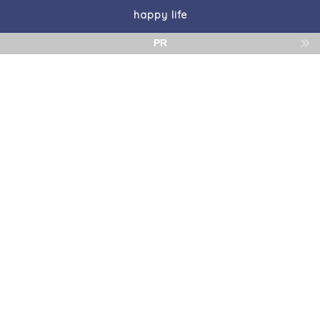
happy life
PR