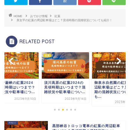
HOME
おでかけ情報
紅葉
美女平の紅葉の周辺駐車場はどこ？見頃時期の混雑状況についても紹介！
RELATED POST
紅葉
紅葉
岩青巌峡の紅葉2024
須川高原の紅葉2024の
御泉水自然園の紅葉
見頃時期はいつまで？
見頃時期はいつまで？混
辺駐車場はどこ？見
雑状況や駐車場につ...
雑状況や駐車場につい...
期の混雑状況につい
も...
2023年9月10日
2023年9月14日
2023年1
黒部峡谷トロッコ電車の紅葉の周辺駐車