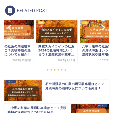
RELATED POST
紅葉
紅葉
布岳の紅葉の周辺駐車
乗鞍スカイラインの紅葉
八甲田連峰の紅葉20
はどこ？見頃時期の混
2024の見頃時期はいつ
の見頃時期はいつま
状況についても紹介！
まで？混雑状況や駐車...
混雑状況や駐車場につ.
2023年10月9日
2023年9月8日
2023年9
石空川渓谷の紅葉の周辺駐車場はどこ？
見頃時期の混雑状況についても紹介！
山中湖の紅葉の周辺駐車場はどこ？見頃
時期の混雑状況についても紹介！