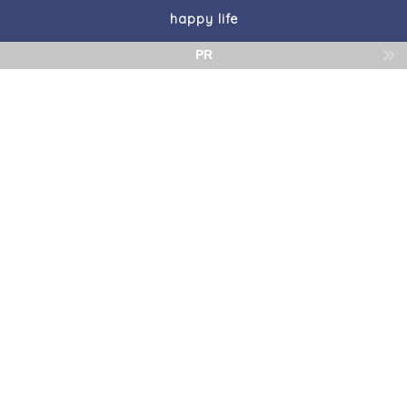
happy life
PR