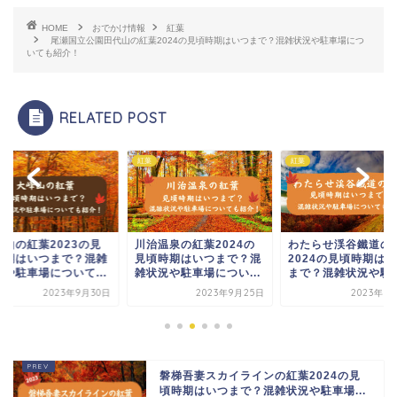
HOME
おでかけ情報
紅葉
尾瀬国立公園田代山の紅葉2024の見頃時期はいつまで？混雑状況や駐車場につ
いても紹介！
RELATED POST
紅葉
紅葉
峰山の紅葉2023の見
川治温泉の紅葉2024の
わたらせ渓谷鐵道の
時期はいつまで？混雑
見頃時期はいつまで？混
2024の見頃時期は
況や駐車場について...
雑状況や駐車場につい...
まで？混雑状況や駐車.
2023年9月30日
2023年9月25日
2023年9
磐梯吾妻スカイラインの紅葉2024の見
頃時期はいつまで？混雑状況や駐車場...