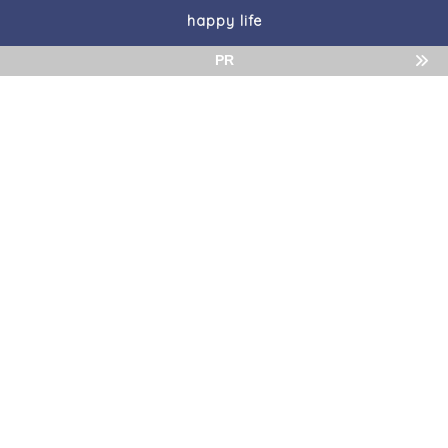
happy life
PR