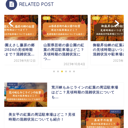
RELATED POST
紅葉
紅葉
史公園えさし藤原の郷
山梨県芸術の森公園の紅
御嶽昇仙峡の紅葉20
紅葉2024の見頃時期
葉の周辺駐車場はどこ？
の見頃時期はいつま
いつまで？混雑状況...
見頃時期の混雑状況に
混雑状況や駐車場につ.
つ...
2023年9月12日
2023年9
2023年10月4日
荒川峡もみじラインの紅葉の周辺駐車場
はどこ？見頃時期の混雑状況について
も...
美女平の紅葉の周辺駐車場はどこ？見頃
時期の混雑状況についても紹介！