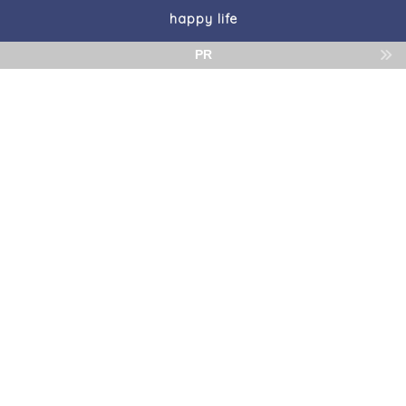
happy life
PR