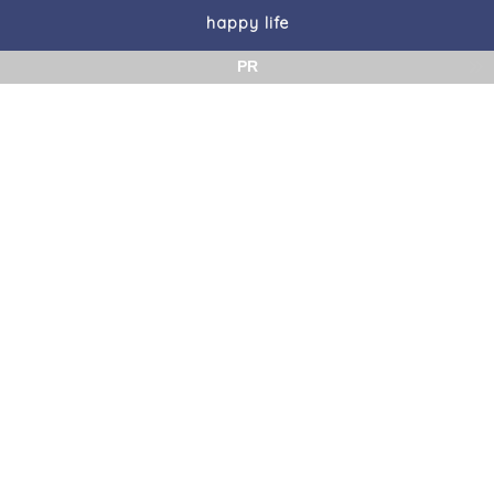
happy life
PR