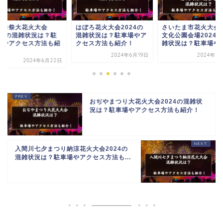
ちお祭大花火大会
はぼろ花火大会2024の
さいたま市花火大会
024の混雑状況は？駐
混雑状況は？駐車場やア
文化公園会場2024
場やアクセス方法も紹
クセス方法も紹介！
雑状況は？駐車場やア.
.
2024年6月19日
2024年6
2024年6月22日
おぢやまつり大花火大会2024の混雑状
況は？駐車場やアクセス方法も紹介！
入間川七夕まつり納涼花火大会2024の
混雑状況は？駐車場やアクセス方法も...