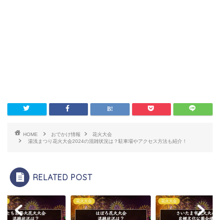
HOME
おでかけ情報
花火大会
湯浅まつり花火大会2024の混雑状況は？駐車場やアクセス方法も紹介！
RELATED POST
大会
花火大会
花火大会