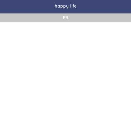
happy life
PR