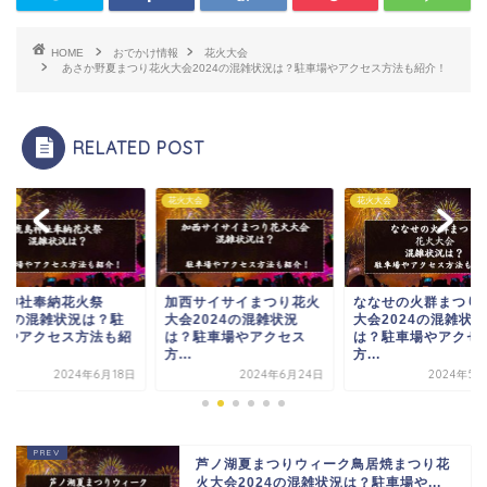
HOME
おでかけ情報
花火大会
あさか野夏まつり花火大会2024の混雑状況は？駐車場やアクセス方法も紹介！
RELATED POST
大会
花火大会
花火大会
西サイサイまつり花火
ななせの火群まつり花火
湯の川温泉花火大会
会2024の混雑状況
大会2024の混雑状況
2024の混雑状況は
？駐車場やアクセス
は？駐車場やアクセス
車場やアクセス方法
.
方...
介...
2024年6月24日
2024年5月29日
2024年6
芦ノ湖夏まつりウィーク鳥居焼まつり花
火大会2024の混雑状況は？駐車場や...