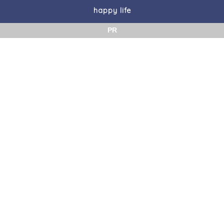
happy life
PR