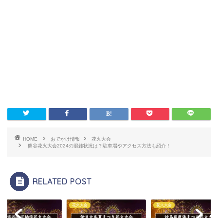
HOME
おでかけ情報
花火大会
熊谷花火大会2024の混雑状況は？駐車場やアクセス方法も紹介！
RELATED POST
大会
花火大会
花火大会