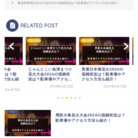
東彼杵町納涼花火大会2024の混雑状況は？駐車場やアクセス方法も紹介！
RELATED POST
大会
花火大会
花火大会
ゃんとこい魚津まつり
男鹿日本海花火2024の
三笠北海盆おどり納
火大会2024の混雑状
混雑状況は？駐車場やア
火大会2024の混雑
は？駐車場やアクセ...
クセス方法も紹介！
は？駐車場やアクセス.
2024年6月23日
2024年6月13日
2024年6
周防大島花火大会2024の混雑状況は？
駐車場やアクセス方法も紹介！