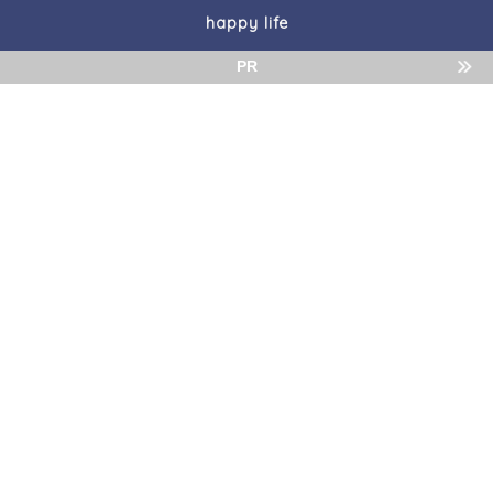
happy life
PR