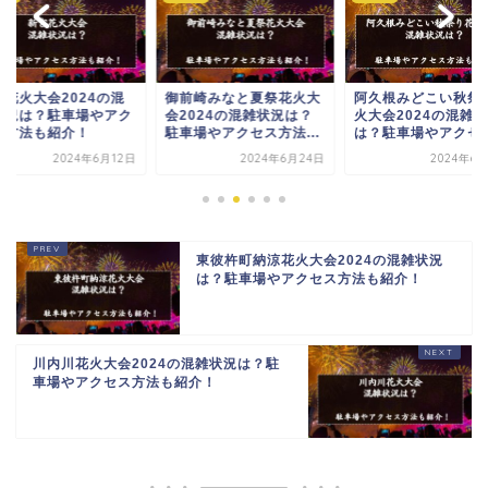
宮花火大会2024の混
御前崎みなと夏祭花火大
阿久根みどこい秋祭
状況は？駐車場やアク
会2024の混雑状況は？
火大会2024の混雑
ス方法も紹介！
駐車場やアクセス方法...
は？駐車場やアクセス.
2024年6月12日
2024年6月24日
2024年6
東彼杵町納涼花火大会2024の混雑状況
は？駐車場やアクセス方法も紹介！
川内川花火大会2024の混雑状況は？駐
車場やアクセス方法も紹介！