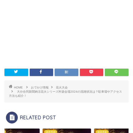
HOME
おでかけ情報
花火大会
大分合同新聞納涼花火シリーズ杵築会場2024の混雑状況は？駐車場やアクセス
方法も紹介！
RELATED POST
大会
花火大会
花火大会