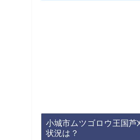
小城市ムツゴロウ王国芦刈
状況は？