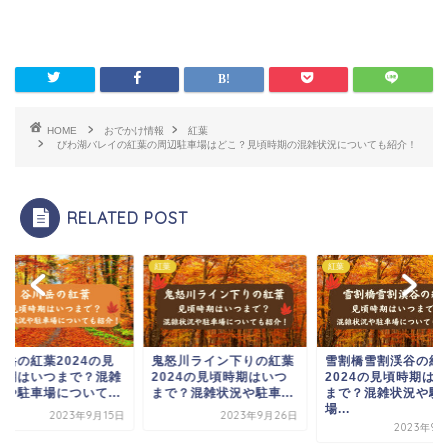
HOME
おでかけ情報
紅葉
びわ湖バレイの紅葉の周辺駐車場はどこ？見頃時期の混雑状況についても紹介！
RELATED POST
紅葉
紅葉
川岳の紅葉2024の見
鬼怒川ライン下りの紅葉
雪割橋雪割渓谷の紅
時期はいつまで？混雑
2024の見頃時期はいつ
2024の見頃時期は
況や駐車場について...
まで？混雑状況や駐車...
まで？混雑状況や駐
場...
2023年9月15日
2023年9月26日
2023年9月