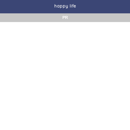
happy life
PR