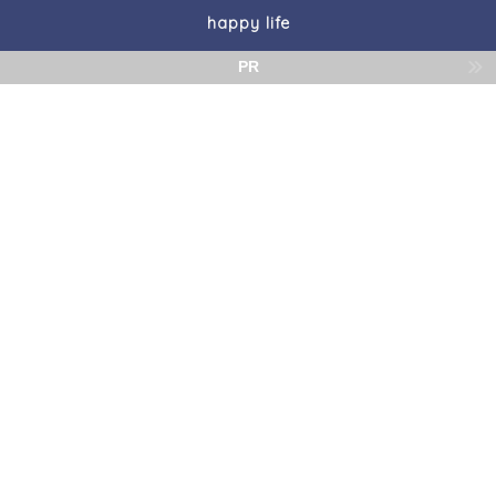
happy life
PR