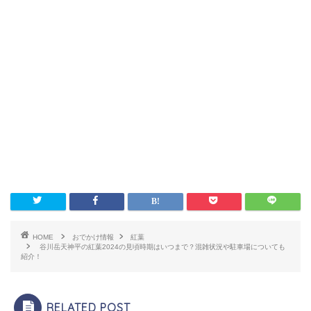
HOME
おでかけ情報
紅葉
谷川岳天神平の紅葉2024の見頃時期はいつまで？混雑状況や駐車場についても
紹介！
RELATED POST