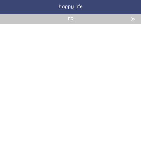
happy life
PR