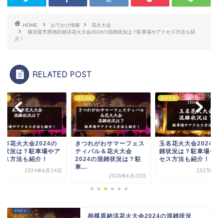
HOME
おでかけ情報
花火大会
横須賀市西地区納涼花火大会2024の混雑状況は？駐車場やアクセス方法も紹
介！
RELATED POST
大会
花火大会
花火大会
馬市花火大会2024の
きつれがわサマーフェス
玉名花火大会2024
雑状況は？駐車場やア
ティバル＆花火大会
雑状況は？駐車場や
セス方法も紹介！
2024の混雑状況は？駐
セス方法も紹介！
車...
2024年6月24日
2023年9
2024年6月20日
相模原納涼花火大会2024の混雑状況