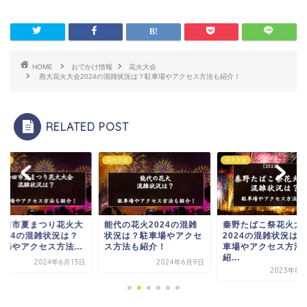
HOME
おでかけ情報
花火大会
燕大花火大会2024の混雑状況は？駐車場やアクセス方法も紹介！
RELATED POST
大会
花火大会
花火大会
代の花火2024の混雑
秦野たばこ祭花火大会
京たんば花火大会20
況は？駐車場やアクセ
2024の混雑状況は？駐
の混雑状況は？駐車
方法も紹介！
車場やアクセス方法も
アクセス方法も紹介
紹...
2024年6月9日
2024年6月
2023年8月26日