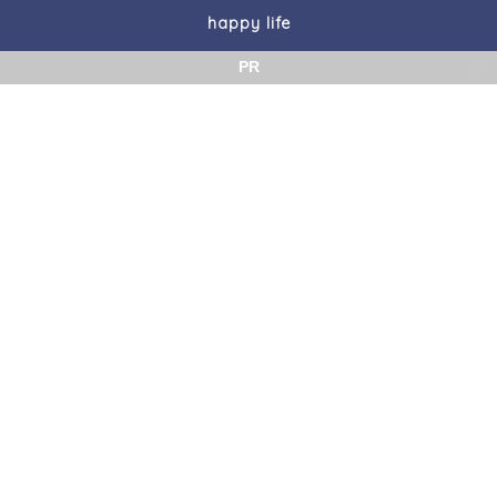
happy life
PR