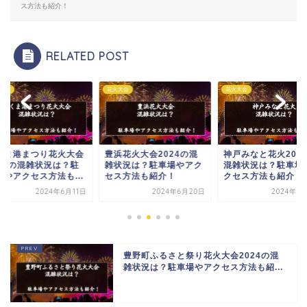
ス方法も紹介！
RELATED POST
大会
花火大会
花火大会
くま港まつり花火大会
豊浜花火大会2024の混
神戸みなと花火202
024の混雑状況は？駐
雑状況は？駐車場やアク
混雑状況は？駐車場
場やアクセス方法も...
セス方法も紹介！
クセス方法も紹介！
2024年6月11日
2024年6月20日
2024年6
豊野町ふるさと祭り花火大会2024の混
雑状況は？駐車場やアクセス方法も紹...