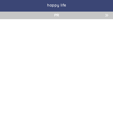
happy life
PR