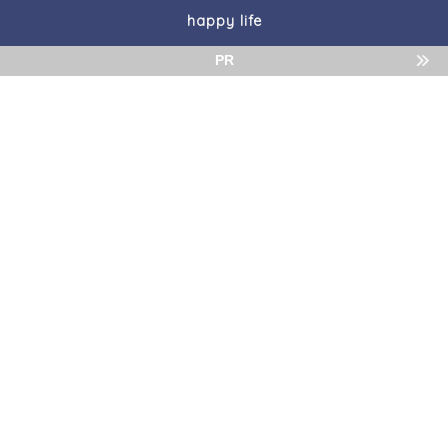
happy life
PR