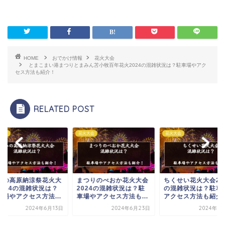
HOME
おでかけ情報
花火大会
とまこまい港まつりとまみん苫小牧百年花火2024の混雑状況は？駐車場やアク
セス方法も紹介！
RELATED POST
大会
花火大会
花火大会
みの高原納涼祭花火大
まつりのべおか花火大会
ちくせい花火大会20
2024の混雑状況は？
2024の混雑状況は？駐
の混雑状況は？駐車
車場やアクセス方法...
車場やアクセス方法も...
アクセス方法も紹介
2024年6月13日
2024年6月23日
2024年6