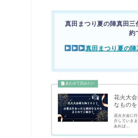
真田まつり夏の陣真田三
約
真田まつり夏の陣
花火大会
なものを
花火大会に
介していきま
あれば...