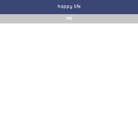
happy life
PR