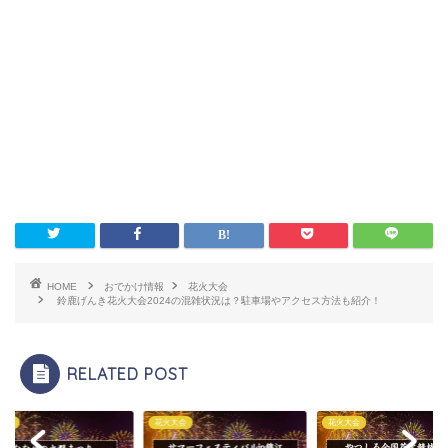
HOME
おでかけ情報
花火大会
鈴鹿げんき花火大会2024の混雑状況は？駐車場やアクセス方法も紹介！
RELATED POST
大会
花火大会
花火大会