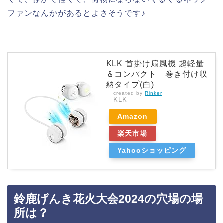
ファンなんかがあるとよさそうです♪
KLK 首掛け扇風機 超軽量
＆コンパクト 巻き付け収
納タイプ(白)
created by
Rinker
KLK
Amazon
楽天市場
Yahooショッピング
鈴鹿げんき花火大会2024の穴場の場
所は？