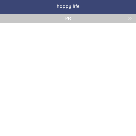
happy life
PR