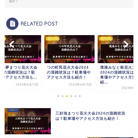
紹介！
RELATED POST
大会
花火大会
花火大会
鳥谷夢まつり花火大会
つの町民花火大会2024
境港みなと祭花火大
024の混雑状況は？駐
の混雑状況は？駐車場や
2024の混雑状況は
場やアクセス方法も...
アクセス方法も紹介！
車場やアクセス方法
紹...
2024年6月11日
2024年6月15日
2024年6月
三好池まつり花火大会2024の混雑状況
は？駐車場やアクセス方法も紹介！