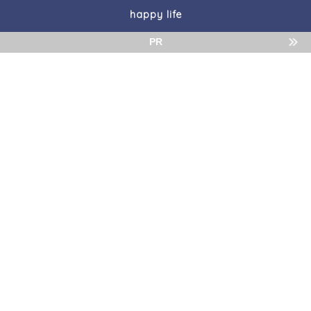
happy life
PR