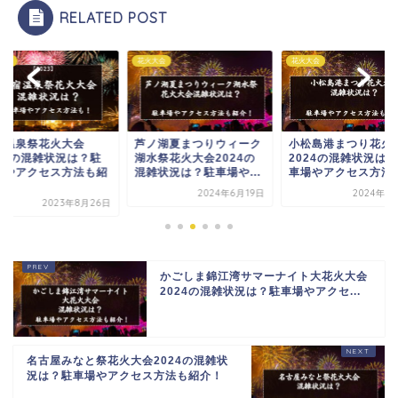
RELATED POST
大会
花火大会
花火大会
宿温泉祭花火大会
芦ノ湖夏まつりウィーク
小松島港まつり花火
024の混雑状況は？駐
湖水祭花火大会2024の
2024の混雑状況は
場やアクセス方法も紹
混雑状況は？駐車場や...
車場やアクセス方法も.
.
2024年6月19日
2024年6
2023年8月26日
かごしま錦江湾サマーナイト大花火大会
2024の混雑状況は？駐車場やアクセ...
名古屋みなと祭花火大会2024の混雑状
況は？駐車場やアクセス方法も紹介！