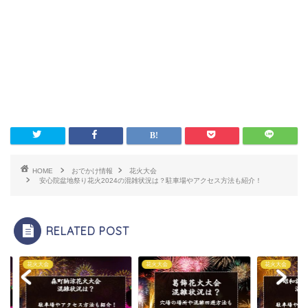
HOME
おでかけ情報
花火大会
安心院盆地祭り花火2024の混雑状況は？駐車場やアクセス方法も紹介！
RELATED POST
大会
花火大会
花火大会