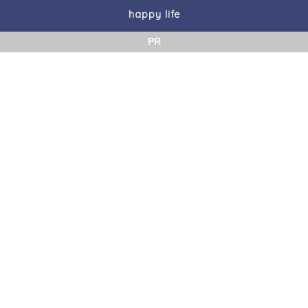
happy life
PR