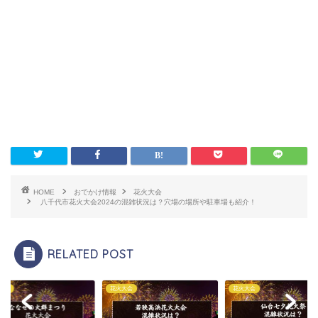
HOME
おでかけ情報
花火大会
八千代市花火大会2024の混雑状況は？穴場の場所や駐車場も紹介！
RELATED POST
大会
花火大会
花火大会