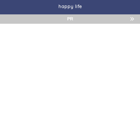
happy life
PR