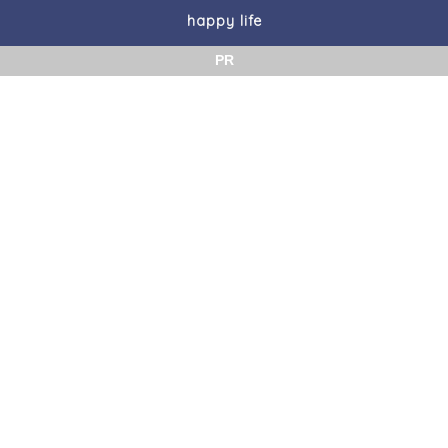
happy life
PR