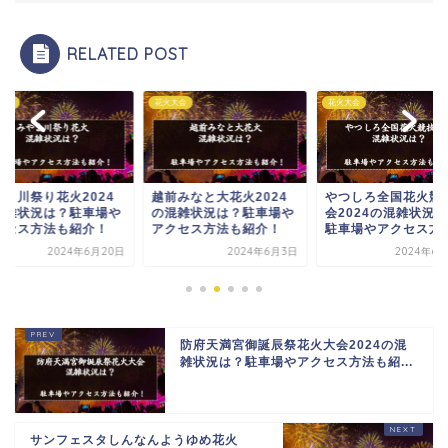
RELATED POST
大会
花火大会
花火大会
前みなと大花火2024
やつしろ全国花火競技大
豊岡柳まつり花火大
混雑状況は？駐車場や
会2024の混雑状況は？
2024の混雑状況は
クセス方法も紹介！
駐車場やアクセス方法...
車場やアクセス方法
紹...
2024年6月3日
2024年6月30日
2024年6
防府天満宮御誕辰祭花火大会2024の混
雑状況は？駐車場やアクセス方法も紹...
サンフェスタしんなんようゆめ花火