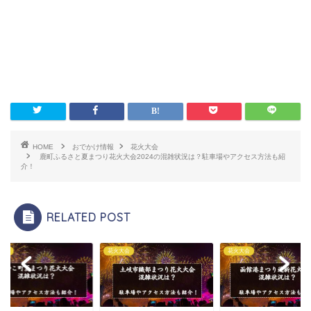
HOME
おでかけ情報
花火大会
鹿町ふるさと夏まつり花火大会2024の混雑状況は？駐車場やアクセス方法も紹
介！
RELATED POST
大会
花火大会
花火大会