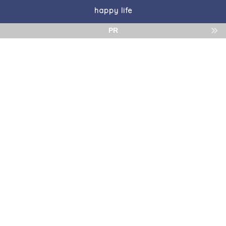
happy life
PR