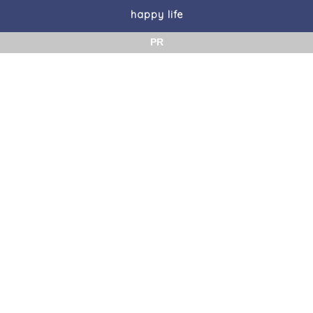
happy life
PR