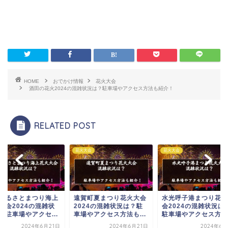
HOME
おでかけ情報
花火大会
酒田の花火2024の混雑状況は？駐車場やアクセス方法も紹介！
RELATED POST
大会
花火大会
花火大会
賀町夏まつり花火大会
水光呼子港まつり花火大
忍野八海祭り花火大
024の混雑状況は？駐
会2024の混雑状況は？
2024の混雑状況は
場やアクセス方法も...
駐車場やアクセス方法...
車場やアクセス方法
紹...
2024年6月21日
2024年6月9日