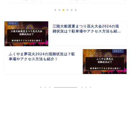
2024年6月
三陸大船渡夏まつり花火大会2024の混
雑状況は？駐車場やアクセス方法も紹...
ふくやま夢花火2024の混雑状況は？駐
車場やアクセス方法も紹介！