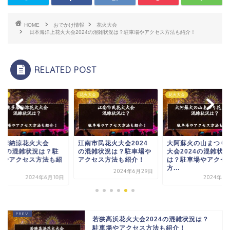
HOME
おでかけ情報
花火大会
日本海洋上花火大会2024の混雑状況は？駐車場やアクセス方法も紹介！
RELATED POST
大会
花火大会
花火大会
南市民花火大会2024
大阿蘇火の山まつり花火
浜玉町花火大会202
混雑状況は？駐車場や
大会2024の混雑状況
混雑状況は？駐車場
クセス方法も紹介！
は？駐車場やアクセス
クセス方法も紹介！
方...
2024年6月29日
2024年6月
2024年6月15日
若狭高浜花火大会2024の混雑状況は？
駐車場やアクセス方法も紹介！