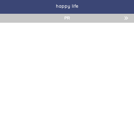
happy life
PR