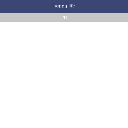
happy life
PR