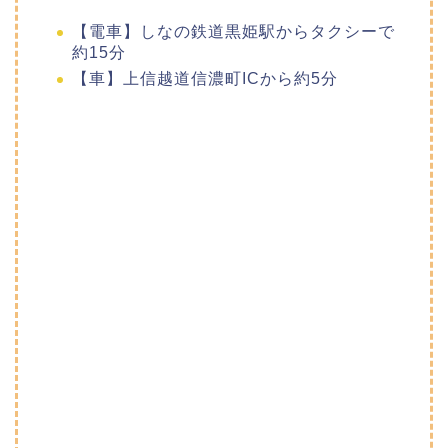
【電車】しなの鉄道黒姫駅からタクシーで
約15分
【車】上信越道信濃町ICから約5分