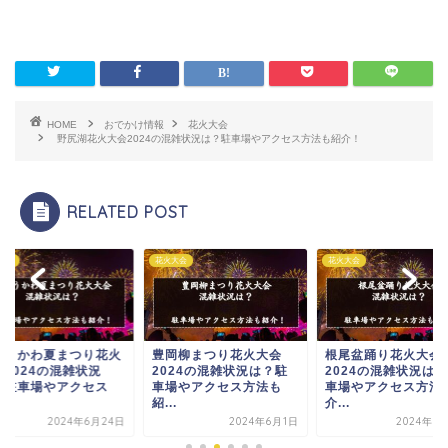
HOME
おでかけ情報
花火大会
野尻湖花火大会2024の混雑状況は？駐車場やアクセス方法も紹介！
RELATED POST
大会
花火大会
花火大会
岡柳まつり花火大会
根尾盆踊り花火大会
うわじま牛鬼まつり
024の混雑状況は？駐
2024の混雑状況は？駐
打上花火2024の混
場やアクセス方法も
車場やアクセス方法も紹
況は？駐車場やアクセ.
.
介...
2024年6月
2024年6月1日
2024年6月13日