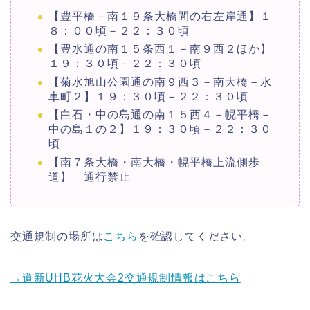
【豊平橋－南１９条大橋間の右左岸通】１
８：００頃－２２：３０頃
【豊水通の南１５条西１－南９西２ほか】
１９：３０頃－２２：３０頃
【菊水旭山公園通の南９西３－南大橋－水
車町２】１９：３０頃－２２：３０頃
【白石・中の島通の南１５西４－幌平橋－
中の島１の２】１９：３０頃－２２：３０
頃
【南７条大橋・南大橋・幌平橋上流側歩
道】 通行禁止
交通規制の場所は
こちら
を確認してください。
→
道新UHB花火大会2交通規制情報はこちら