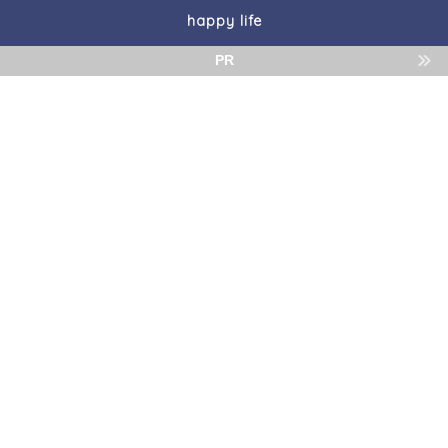
happy life
PR