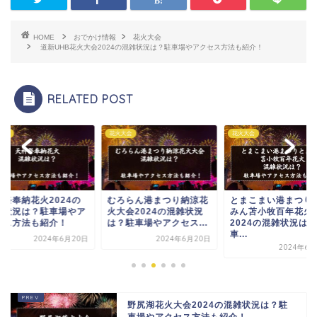
HOME
おでかけ情報
花火大会
道新UHB花火大会2024の混雑状況は？駐車場やアクセス方法も紹介！
RELATED POST
大会
花火大会
花火大会
神祭奉納花火2024の
むろらん港まつり納涼花
とまこまい港まつり
雑状況は？駐車場やア
火大会2024の混雑状況
みん苫小牧百年花火
セス方法も紹介！
は？駐車場やアクセス...
2024の混雑状況は
車...
2024年6月20日
2024年6月20日
2024年6月
野尻湖花火大会2024の混雑状況は？駐
車場やアクセス方法も紹介！