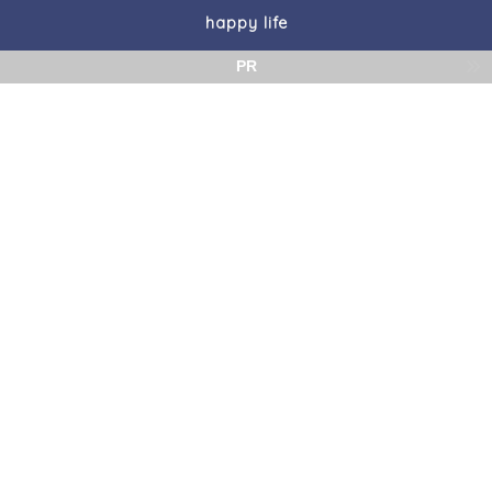
happy life
PR