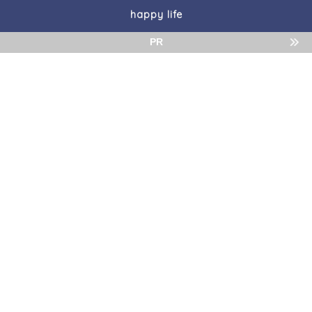
happy life
PR