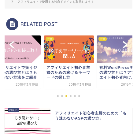
アフィリエイトで使用する独自ドメインを取得しよう！
RELATED POST
仕事
仕事
フィリエイトで扱うジ
アフィリエイト初心者主
有料WordPressテ
ンルの選び方とは？も
婦のための稼げるキーワ
の選び方とは？アフ
迷わない方法をご紹介
ードの探し方
エイト初心者向け...
2018年3月19日
2018年3月19日
2018年5
アフィリエイト初心者主婦のための「も
う迷わないASPの選び方」