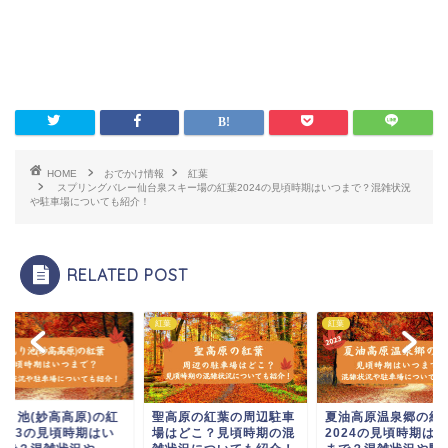
HOME
おでかけ情報
紅葉
スプリングバレー仙台泉スキー場の紅葉2024の見頃時期はいつまで？混雑状況
や駐車場についても紹介！
RELATED POST
紅葉
紅葉
もり池(妙高高原)の紅
聖高原の紅葉の周辺駐車
夏油高原温泉郷の紅
2023の見頃時期はい
場はどこ？見頃時期の混
2024の見頃時期は