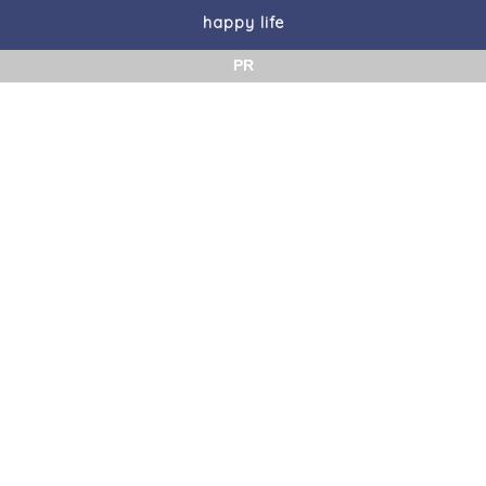
happy life
PR