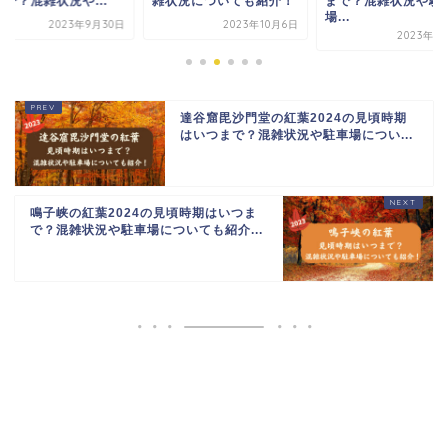
で？混雑状況や...
雑状況についても紹介！
まで？混雑状況や駐
場...
2023年9月30日
2023年10月6日
2023年9
達谷窟毘沙門堂の紅葉2024の見頃時期
はいつまで？混雑状況や駐車場につい...
鳴子峡の紅葉2024の見頃時期はいつま
で？混雑状況や駐車場についても紹介...