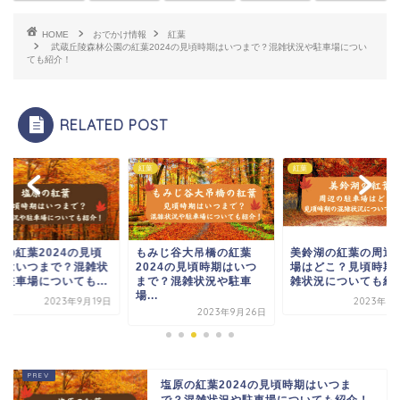
HOME
おでかけ情報
紅葉
武蔵丘陵森林公園の紅葉2024の見頃時期はいつまで？混雑状況や駐車場につい
ても紹介！
RELATED POST
紅葉
紅葉
原の紅葉2024の見頃
もみじ谷大吊橋の紅葉
美鈴湖の紅葉の周辺
期はいつまで？混雑状
2024の見頃時期はいつ
場はどこ？見頃時期
や駐車場についても...
まで？混雑状況や駐車
雑状況についても紹
場...
2023年9月19日
2023年1
2023年9月26日
塩原の紅葉2024の見頃時期はいつま