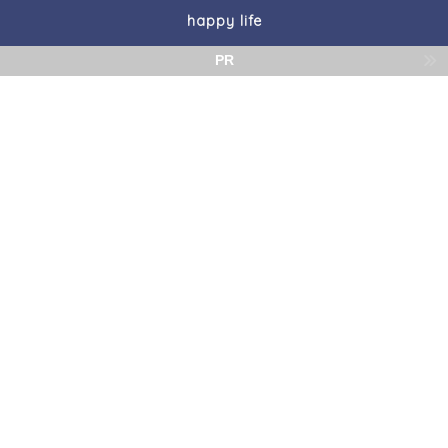
happy life
PR