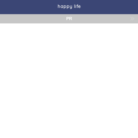
happy life
PR