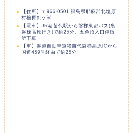
【住所】〒966-0501 福島県耶麻郡北塩原
村檜原剣ケ峯
【電車】JR猪苗代駅から磐梯東都バス(裏
磐梯高原行き)で約25分、五色沼入口停留
所下車
【車】磐越自動車道猪苗代磐梯高原ICから
国道459号経由で約25分