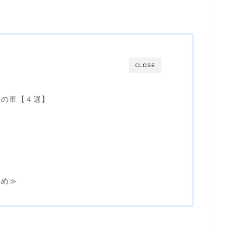
CLOSE
めの車【４選】
とめ≫