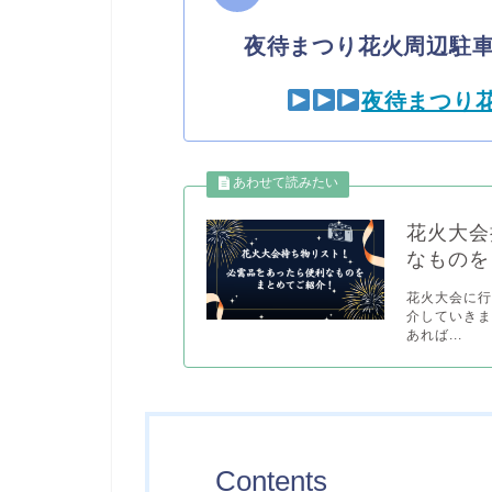
夜待まつり花火周辺駐
夜待まつり
花火大会
なものを
花火大会に
介していきま
あれば...
Contents