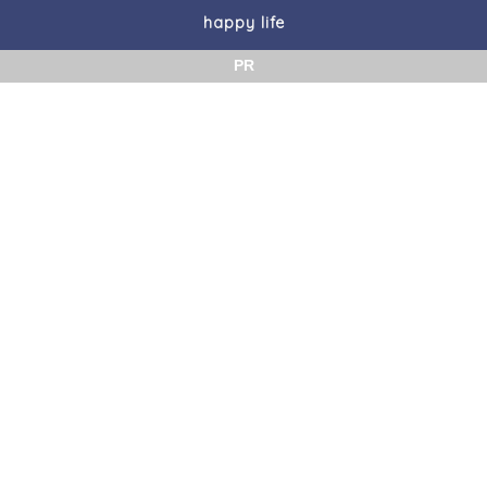
happy life
PR