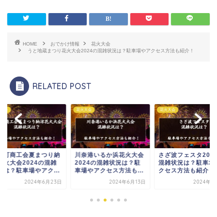
HOME
おでかけ情報
花火大会
うと地蔵まつり花火大会2024の混雑状況は？駐車場やアクセス方法も紹介！
RELATED POST
大会
花火大会
花火大会
更町商工会夏まつり納
川奈港いるか浜花火大会
さざ波フェスタ202
花火大会2024の混雑
2024の混雑状況は？駐
混雑状況は？駐車場
況は？駐車場やアク...
車場やアクセス方法も...
クセス方法も紹介！
2024年6月23日
2024年6月13日
2024年6