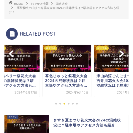
HOME
おでかけ情報
花火大会
裏磐梯火の山まつり花火大会2024の混雑状況は？駐車場やアクセス方法も紹
介！
RELATED POST
大会
花火大会
花火大会
北じゃっと祭花火大会
津山納涼ごんごまつりIN
山武市サマーカーニ
024の混雑状況は？駐
吉井川花火大会2024の
花火大会2024の混
場やアクセス方法も...
混雑状況は？駐車場...
況は？駐車場やアクセ.
2024年6月10日
2024年6月24日
2024年6月
きすき夏まつり花火大会2024の混雑状
況は？駐車場やアクセス方法も紹介！