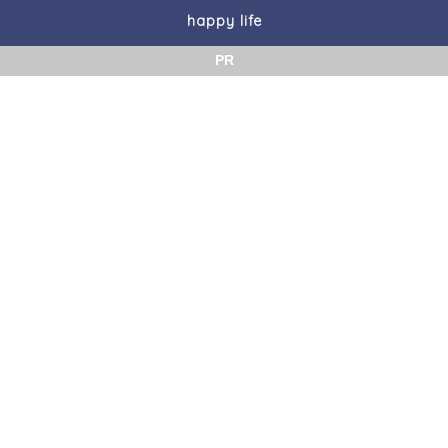
happy life
PR