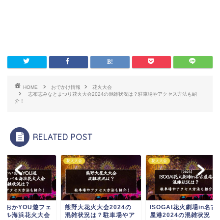
HOME
おでかけ情報
花火大会
志布志みなとまつり花火大会2024の混雑状況は？駐車場やアクセス方法も紹
介！
RELATED POST
大会
花火大会
花火大会
野大花火大会2024の
ISOGAI花火劇場in名古
じゃんとこい魚津ま
雑状況は？駐車場やア
屋港2024の混雑状況
花火大会2024の混