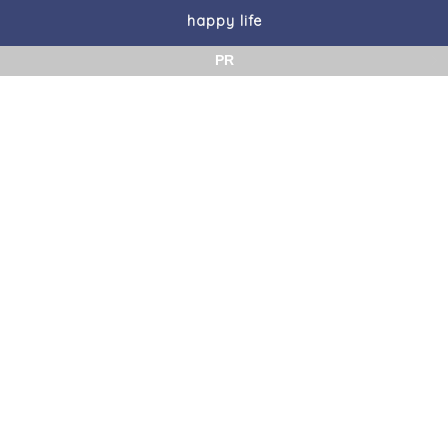
happy life
PR