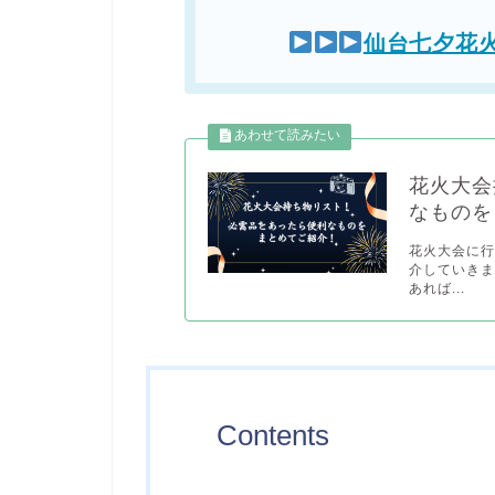
仙台七夕花
花火大会
なものを
花火大会に
介していきま
あれば...
Contents