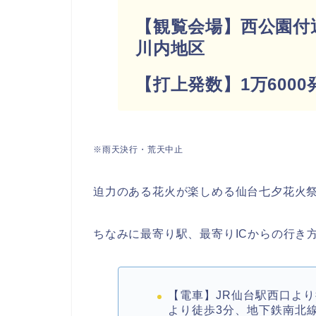
【観覧会場】西公園付
川内地区
【打上発数】1万60
※雨天決行・荒天中止
迫力のある花火が楽しめる仙台七夕花火
ちなみに最寄り駅、最寄りICからの行き
【電車】JR仙台駅西口よ
より徒歩3分、地下鉄南北