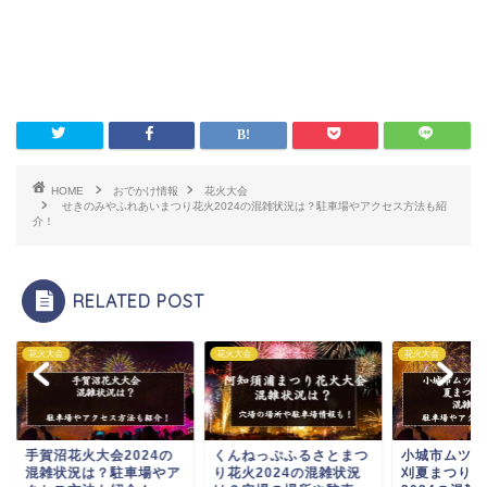
HOME
おでかけ情報
花火大会
せきのみやふれあいまつり花火2024の混雑状況は？駐車場やアクセス方法も紹
介！
RELATED POST
大会
花火大会
花火大会
賀沼花火大会2024の
くんねっぷふるさとまつ
小城市ムツゴロウ王
雑状況は？駐車場やア
り花火2024の混雑状況
刈夏まつり花火大会