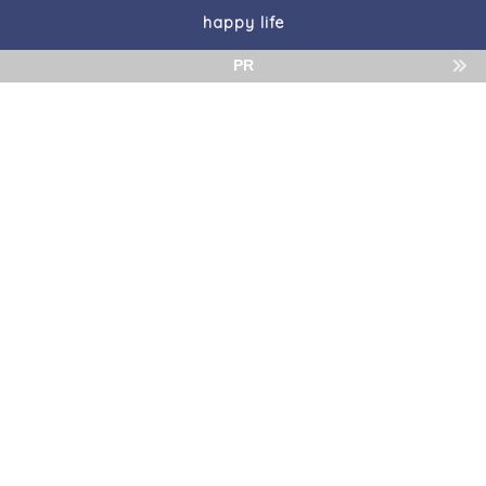
happy life
PR