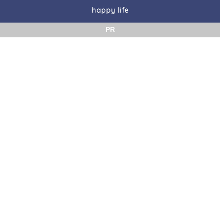
happy life
PR