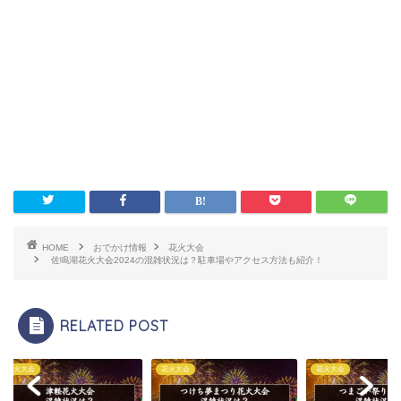
HOME
おでかけ情報
花火大会
佐鳴湖花火大会2024の混雑状況は？駐車場やアクセス方法も紹介！
RELATED POST
大会
花火大会
花火大会