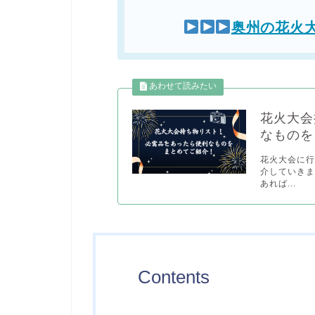
奥州の花火
花火大会
なものを
花火大会に
介していきま
あれば...
Contents