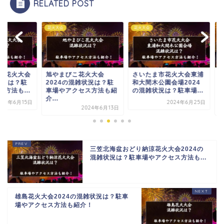
RELATED POST
大会
花火大会
花火大会
やまびこ花火大会
さいたま市花火大会東浦
いわない怒涛まつり
024の混雑状況は？駐
和大間木公園会場2024
大会2024の混雑状況
場やアクセス方法も紹
の混雑状況は？駐車場...
は？駐車場やアクセ
.
方...
2024年6月25日
2024年6月13日
2024年6月
三笠北海盆おどり納涼花火大会2024の
混雑状況は？駐車場やアクセス方法も...
雄島花火大会2024の混雑状況は？駐車
場やアクセス方法も紹介！