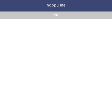
happy life
PR