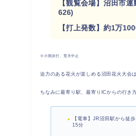
【観覧会場】沼田市運
626)
【打上発数】約1万10
※小雨決行、荒天中止
迫力のある花火が楽しめる沼田花火大会
ちなみに最寄り駅、最寄りICからの行き
【電車】JR沼田駅から徒歩
15分