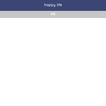
happy life
PR