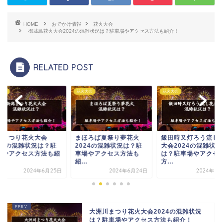
HOME
おでかけ情報
花火大会
御蔵島花火大会2024の混雑状況は？駐車場やアクセス方法も紹介！
RELATED POST
大会
花火大会
花火大会
ほろば夏祭り夢花火
飯田時又灯ろう流し花火
足利花火大会2024
024の混雑状況は？駐
大会2024の混雑状況
雑状況は？駐車場や
場やアクセス方法も
は？駐車場やアクセス
セス方法も紹介！
.
方...
2024年6月
2024年6月24日
2024年6月14日
大洲川まつり花火大会2024の混雑状況
は？駐車場やアクセス方法も紹介！