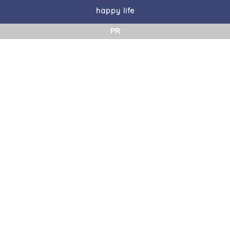
happy life
PR