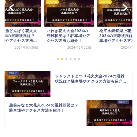
大会
花火大会
花火大会
わき花火大会2024の
松江水郷祭湖上花火大会
とりで利根川大花火
雑状況は？駐車場やア
2024の混雑状況は？駐
2024の混雑状況は
セス方法も紹介！
車場やアクセス方法も...
車場やアクセス方法
介...
2024年6月22日
2024年6月10日
2024年6
ジャックドまつり花火大会2024の混雑
状況は？駐車場やアクセス方法も紹介...
越前みなと大花火2024の混雑状況は？
駐車場やアクセス方法も紹介！