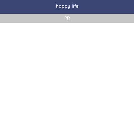
happy life
PR