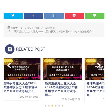
HOME
おでかけ情報
花火大会
甲賀流にんにん大花火2024の混雑状況は？駐車場やアクセス方法も紹介！
RELATED POST
大会
花火大会
花火大会
林手筒花火大会2024
熱川温泉海上花火大会
神津島渚の花火大会
混雑状況は？駐車場や
2024の混雑状況は？駐
2024の混雑状況は
クセス方法も紹介！
車場やアクセス方法も
車場やアクセス方法
紹...
介...
2024年6月20日
2024年6月20日
2024年6月