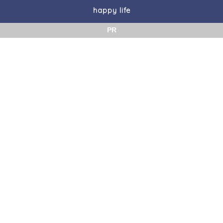
happy life
PR