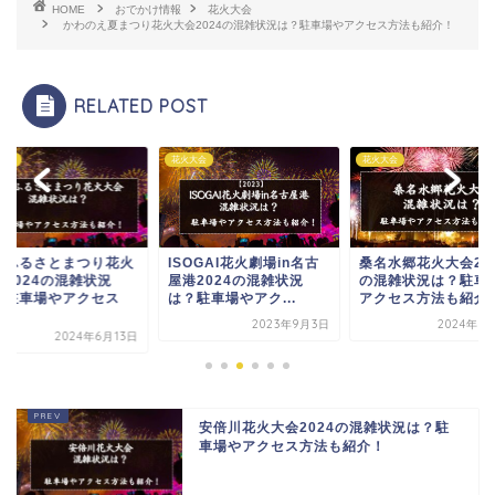
HOME
おでかけ情報
花火大会
かわのえ夏まつり花火大会2024の混雑状況は？駐車場やアクセス方法も紹介！
RELATED POST
大会
花火大会
花火大会
栄ふるさとまつり花火
ISOGAI花火劇場in名古
桑名水郷花火大会20
会2024の混雑状況
屋港2024の混雑状況
の混雑状況は？駐車
？駐車場やアクセス
は？駐車場やアク...
アクセス方法も紹介
.
2023年9月3日
2024年6
2024年6月13日
安倍川花火大会2024の混雑状況は？駐
車場やアクセス方法も紹介！