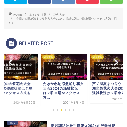
HOME
おでかけ情報
花火大会
春日井市民納涼まつり花火大会2024の混雑状況は？駐車場やアクセス方法も紹
介！
RELATED POST
大会
花火大会
花火大会
維盛の大祭花火大会
たきかわ納涼盆踊り花火
芦ノ湖夏まつりウィ
024の混雑状況は？駐
大会2024の混雑状況
湖水祭花火大会202
場やアクセス方法も
は？駐車場やアクセス
混雑状況は？駐車場や.
.
方...
2024年6
2024年6月20日
2024年6月14日
新居諏訪神社手筒花火2024の混雑状況