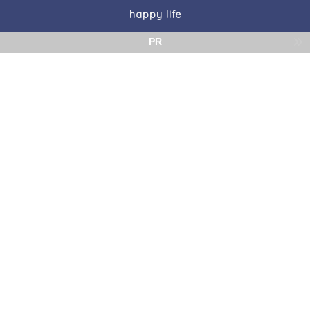
happy life
PR