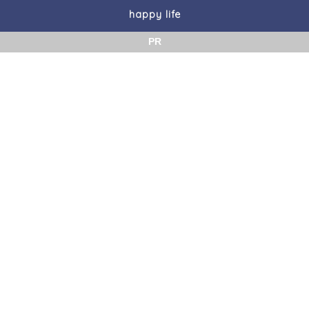
happy life
PR