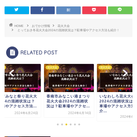
HOME
おでかけ情報
花火大会
とっておき冬花火大会2024の混雑状況は？駐車場やアクセス方法も紹介！
RELATED POST
大会
花火大会
花火大会
前市みなと祭り花火大
香南市みなこい港まつり
いなわしろ花火大会
2024の混雑状況は？
花火大会2024の混雑状
2024の混雑状況は
車場やアクセス方法...
況は？駐車場やアクセ...
車場やアクセス方法
介...
2024年6月24日
2024年6月14日
2024年6月